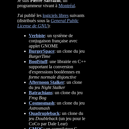
Je suis
Pierre Sarrazin
, un
programmeur vivant à
Montréal
.
J'ai publié les
logiciels libres
suivants
(distribués sous la
General Public
License de GNU
):
Verbiste
: un système de
conjugaison française avec
applet GNOME
BurgerSpace
: un clone du jeu
BurgerTime
BoolStuff
: une librairie en C++
supportant la conversion
d'expressions booléennes en
forme normale disjonctive
Afternoon Stalker
: un clone
du jeu
Night Stalker
Batrachians
: un clone du jeu
Frog Bog
Cosmosmash
: un clone du jeu
Astrosmash
Quadrupleback
: un clone du
jeu
Doubleback
(un jeu pour le
CoCo par Dale Lear)
CMOC
: un compilateur C