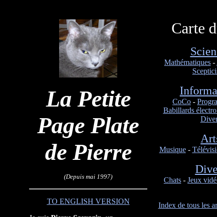
Carte d
Scien
Mathématiques
-
Sceptic
Informa
La Petite
CoCo
-
Progr
Babillards électr
Page Plate
Dive
Art
de Pierre
Musique
-
Télévis
Dive
(Depuis mai 1997)
Chats
-
Jeux vid
TO ENGLISH VERSION
Index de tous les ar