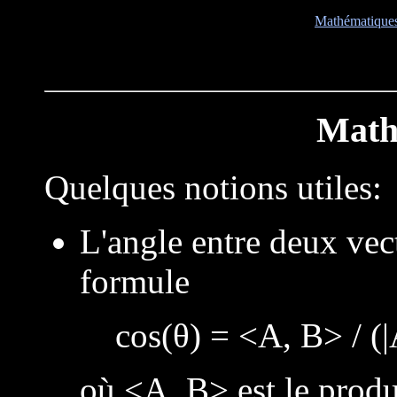
Mathématique
Math
Quelques notions utiles:
L'angle entre deux vec
formule
cos(θ) = <A, B> / (|A
où <A, B> est le produi